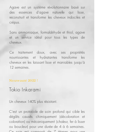
Agave est un
système révolutionnaire basé sur
des essences d'agave naturelle qui lisse,
reconstruit et transforme les cheveux indociles et
crépus.
Sans ammoniaque, formaldéhyde et thiol, agave
et un service idéal pour tous les types de
cheveux.
Ce traitement doux, avec ses propriétés
nourrissantes et hydratantes transforme les
cheveux en les laissant lisse et maniables jusqu'à
12 semaines.
Nouveauté 2022 !
Tokio Inkarami
Un cheveux 140% plus résistant.
C'est un protocole de soin profond qui cible les
dégâts causés chimiquement (décoloration et
coloration) ou mécaniquement (chaleur, fer à lisser
ou boucleur) pour une durée de 4 à 6 semaines.
Ce soin est composé de 7 étapes pour une