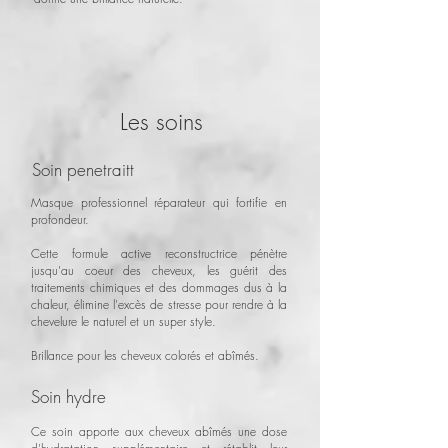
Les soins
Soin penetraitt
Masque professionnel réparateur qui fortifie en
profondeur.
Cette formule active reconstructrice pénètre
jusqu'au coeur des cheveux, les guérit des
traitements chimiques et des dommages dus à la
chaleur, élimine l'excès de stresse pour rendre à la
chevelure le naturel et un super style.
Brillance pour les cheveux colorés et abîmés.
Soin hydre
Ce soin apporte aux cheveux abîmés une dose