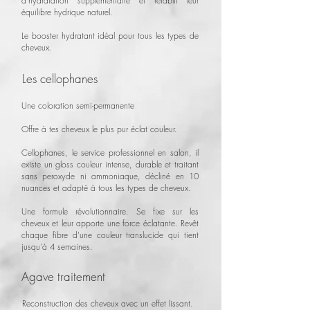
d'hydratation supplémentaire et rétablit leur
équilibre hydrique naturel.
Le booster hydratant idéal pour tous les types de
cheveux.
Les cellophanes
Une coloration semi-permanente
Offre à tes cheveux le plus pur éclat couleur.
Cellophanes, le service professionnel en salon, il
existe un gloss couleur intense, durable et traitant
sans peroxyde ni ammoniaque, décliné en 10
nuances et adapté à tous les types de cheveux.
Une formule révolutionnaire. Se fixe sur les
cheveux et leur apporte une force éclatante. Revêt
chaque fibre d'une couleur translucide qui tient
jusqu'à 4 semaines.
Agave traitement
Reconstruction des cheveux avec un effet lissant.