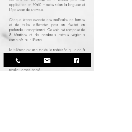
application en 30-60 minutes selon la longueur et
l'épaisseur du cheveux.
Chaque étape associe des molécules de formes
et de tailles différentes pour un résultat en
profondeur exceptionnel. Ce soin est composé de
8 kératines et de nombreux extraits végétaux
combinés au fullèrene.
Le fullèrene est une molécule nobélisée qui aide à
la pénétration et permettant la fusion des actifs de
fibre naturelle du cheveux. Tokio Inkarami réparé
au plus profond du cortex du cheveux pour un
résultat jamais égalé.
Prendre un rendez-vous
Les extensions
Hairdreams Quikkies cheveux 100% naturels, pour
un changement super rapide.