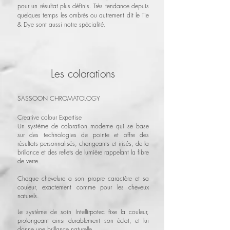
pour un résultat plus définis. Très tendance depuis
quelques temps les ombrés ou autrement dit le Tie
& Dye sont aussi notre spécialité.
Les colorations
SASSOON CHROMATOLOGY
Creative colour Expertise
Un système de coloration moderne qui se base
sur des technologies de pointe et offre des
résultats personnalisés, changeants et irisés, de la
brillance et des reflets de lumière rappelant la fibre
de verre.
Chaque chevelure a son propre caractère et sa
couleur, exactement comme pour les cheveux
naturels.
Le système de soin Intellirpotec fixe la couleur,
prolongeant ainsi durablement son éclat, et lui
donne une brillance naturelle.